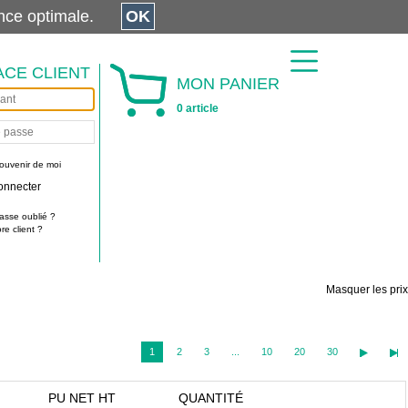
érience optimale.
OK
ACE CLIENT
MON PANIER
0 article
ouvenir de moi
onnecter
asse oublié ?
e client ?
Masquer les prix
1
2
3
...
10
20
30
PU NET HT
QUANTITÉ