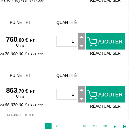
RÉACTUALISER
105 300,00 €
it
HT
/
Cent
PU NET HT
QUANTITÉ
760
,00 €
HT
Unite
RÉACTUALISER
76 000,00 €
oit
HT
/
Cent
PU NET HT
QUANTITÉ
863
,70 €
HT
Unite
86 370,00 €
oit
HT
/
Cent
RÉACTUALISER
REP-PMCB
:
0,39 €
1
2
3
...
10
20
30