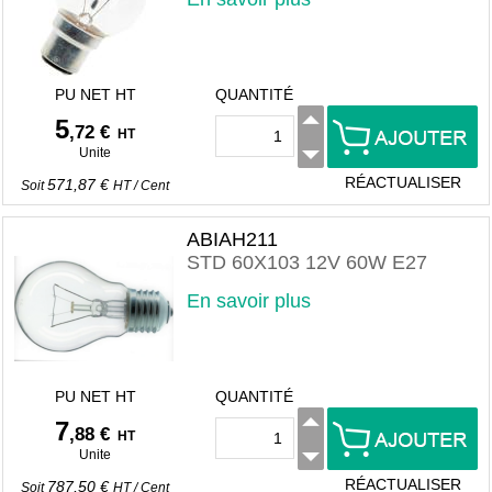
PU NET HT
QUANTITÉ
5
,72 €
HT
Unite
RÉACTUALISER
571,87 €
Soit
HT
/
Cent
ABIAH211
STD 60X103 12V 60W E27
En savoir plus
PU NET HT
QUANTITÉ
7
,88 €
HT
Unite
RÉACTUALISER
787,50 €
Soit
HT
/
Cent