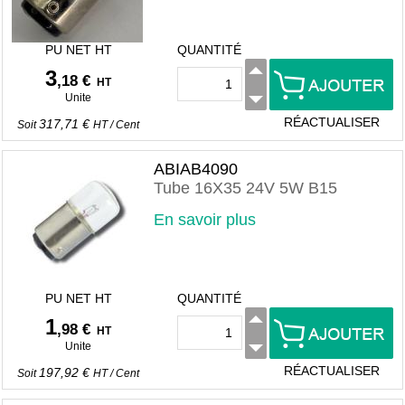
PU NET HT
QUANTITÉ
3
,18 €
HT
Unite
RÉACTUALISER
317,71 €
Soit
HT
/
Cent
ABIAB4090
Tube 16X35 24V 5W B15
En savoir plus
PU NET HT
QUANTITÉ
1
,98 €
HT
Unite
RÉACTUALISER
197,92 €
Soit
HT
/
Cent