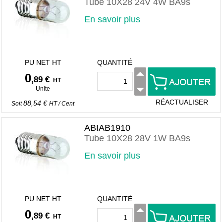
Tube 10X28 24V 4W BA9s
En savoir plus
PU NET HT
QUANTITÉ
0
,89 €
HT
Unite
RÉACTUALISER
88,54 €
Soit
HT
/
Cent
ABIAB1910
Tube 10X28 28V 1W BA9s
En savoir plus
PU NET HT
QUANTITÉ
0
,89 €
HT