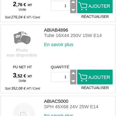
2
,76 €
HT
Unite
RÉACTUALISER
276,04 €
Soit
HT
/
Cent
ABIAB4896
Tube 16X44 250V 15W E14
En savoir plus
PU NET HT
QUANTITÉ
3
,52 €
HT
Unite
RÉACTUALISER
352,08 €
Soit
HT
/
Cent
ABIAC5000
SPH 45X68 24V 25W E14
En savoir plus