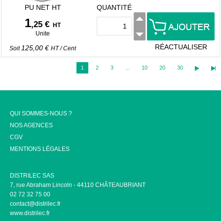
PU NET HT
QUANTITÉ
1
,25 €
HT
Unite
RÉACTUALISER
125,00 €
Soit
HT
/
Cent
1
2
3
...
10
20
30
QUI SOMMES-NOUS ?
NOS AGENCES
CGV
MENTIONS LÉGALES
DISTRILEC SAS
7, rue Abraham Lincoln - 44110 CHÂTEAUBRIANT
02 72 32 75 00
contact@distrilec.fr
www.distrilec.fr