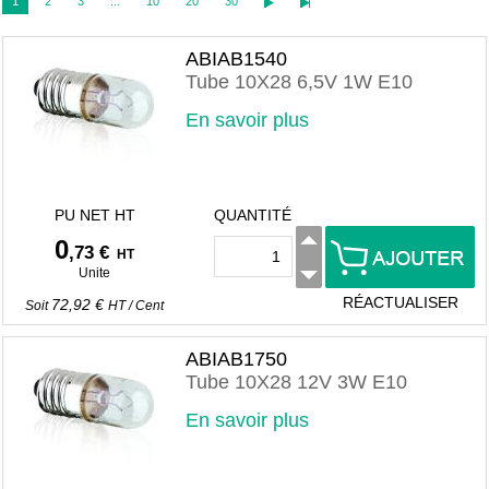
1
2
3
...
10
20
30
ABIAB1540
Tube 10X28 6,5V 1W E10
En savoir plus
PU NET HT
QUANTITÉ
0
,73 €
HT
Unite
RÉACTUALISER
72,92 €
Soit
HT
/
Cent
ABIAB1750
Tube 10X28 12V 3W E10
En savoir plus