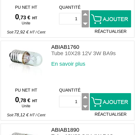
PU NET HT
QUANTITÉ
0
,73 €
HT
Unite
RÉACTUALISER
72,92 €
Soit
HT
/
Cent
ABIAB1760
Tube 10X28 12V 3W BA9s
En savoir plus
PU NET HT
QUANTITÉ
0
,78 €
HT
Unite
RÉACTUALISER
78,12 €
Soit
HT
/
Cent
ABIAB1890