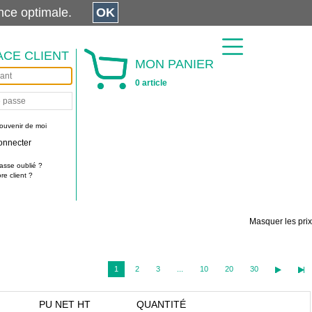
érience optimale.
OK
ACE CLIENT
MON PANIER
0 article
ouvenir de moi
onnecter
asse oublié ?
e client ?
Masquer les prix
1
2
3
...
10
20
30
PU NET HT
QUANTITÉ