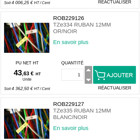
RÉACTUALISER
4 006,25 €
Soit
HT
/
Cent
ROB229126
TZe334 RUBAN 12MM
OR/NOIR
En savoir plus
PU NET HT
QUANTITÉ
43
,63 €
HT
Unite
RÉACTUALISER
4 362,50 €
Soit
HT
/
Cent
ROB229127
TZe335 RUBAN 12MM
BLANC/NOIR
En savoir plus