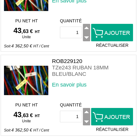
En savoir plus
PU NET HT
QUANTITÉ
43
,63 €
HT
Unite
RÉACTUALISER
4 362,50 €
Soit
HT
/
Cent
ROB229120
TZe243 RUBAN 18MM
BLEU/BLANC
En savoir plus
PU NET HT
QUANTITÉ
43
,63 €
HT
Unite
RÉACTUALISER
4 362,50 €
Soit
HT
/
Cent