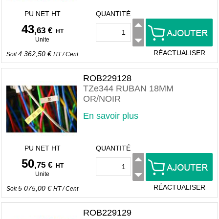
PU NET HT
QUANTITÉ
43
,63 €
HT
Unite
RÉACTUALISER
4 362,50 €
Soit
HT
/
Cent
ROB229128
TZe344 RUBAN 18MM
OR/NOIR
En savoir plus
PU NET HT
QUANTITÉ
50
,75 €
HT
Unite
RÉACTUALISER
5 075,00 €
Soit
HT
/
Cent
ROB229129