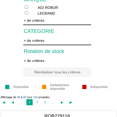
AGI ROBUR
LEGRAND
+ de critères
CATEGORIE
+ de critères
Rotation de stock
+ de critères
Réinitialiser tous les critères
Partiellement
Disponible
Indisponible
disponible
Affichage de
46
à
60
(sur
116
produits)
...
4
5
6
...
ROB229116