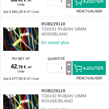
,41 €
HT
Unite
RÉACTUALISER
3 641,25 €
Soit
HT
/
Cent
ROB229118
TZe241 RUBAN 18MM
NOIR/BLANC
En savoir plus
PU NET HT
QUANTITÉ
42
,78 €
HT
Unite
RÉACTUALISER
4 277,50 €
Soit
HT
/
Cent
ROB229119
TZe242 RUBAN 18MM
ROUGE/BLANC