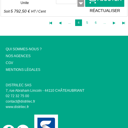
Unite
RÉACTUALISER
5 792,50 €
Soit
HT
/
Cent
...
4
5
6
...
QUI SOMMES-NOUS ?
NOS AGENCES
CGV
MENTIONS LÉGALES
DISTRILEC SAS
7, rue Abraham Lincoln - 44110 CHÂTEAUBRIANT
02 72 32 75 00
contact@distrilec.fr
www.distrilec.fr