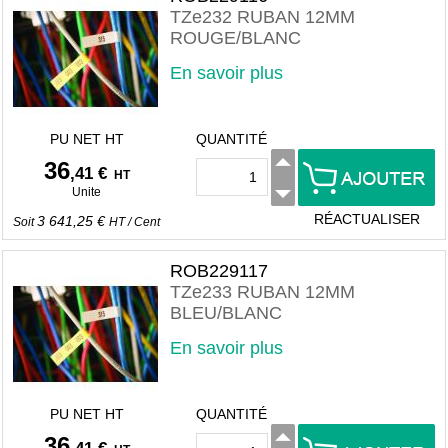
TZe232 RUBAN 12MM
ROUGE/BLANC
En savoir plus
PU NET HT
QUANTITÉ
36
,41 €
HT
Unite
RÉACTUALISER
3 641,25 €
Soit
HT
/
Cent
ROB229117
TZe233 RUBAN 12MM
BLEU/BLANC
En savoir plus
PU NET HT
QUANTITÉ
36