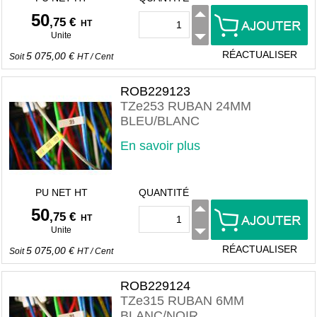
50
,75 €
HT
Unite
RÉACTUALISER
5 075,00 €
Soit
HT
/
Cent
ROB229123
TZe253 RUBAN 24MM
BLEU/BLANC
En savoir plus
PU NET HT
QUANTITÉ
50
,75 €
HT
Unite
RÉACTUALISER
5 075,00 €
Soit
HT
/
Cent
ROB229124
TZe315 RUBAN 6MM
BLANC/NOIR