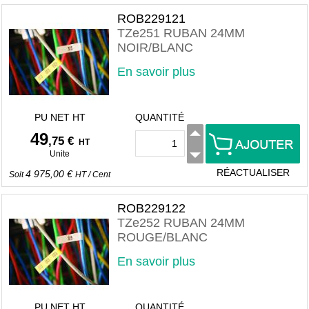
ROB229121
TZe251 RUBAN 24MM
NOIR/BLANC
En savoir plus
PU NET HT
QUANTITÉ
49
,75 €
HT
Unite
RÉACTUALISER
4 975,00 €
Soit
HT
/
Cent
ROB229122
TZe252 RUBAN 24MM
ROUGE/BLANC
En savoir plus
PU NET HT
QUANTITÉ