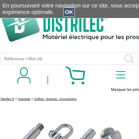
En poursuivant votre navigation sur ce site, vous accepte
expérience optimale.
OK
Masquer les prix
Distrilec.fr
»
Industrie
»
Coffret - Armoire - Accessoires