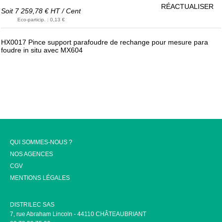
RÉACTUALISER
Soit
7 259,78 €
HT
/
Cent
Eco-particip.
:
0,13 €
HX0017 Pince support parafoudre de rechange pour mesure para
foudre in situ avec MX604
QUI SOMMES-NOUS ?
NOS AGENCES
CGV
MENTIONS LÉGALES
DISTRILEC SAS
7, rue Abraham Lincoln - 44110 CHÂTEAUBRIANT