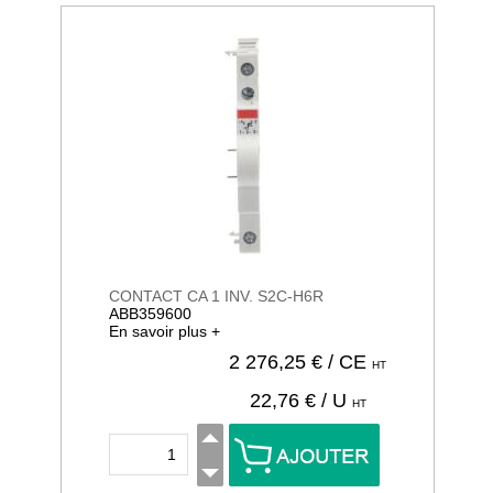
CONTACT CA 1 INV. S2C-H6R
ABB359600
En savoir plus +
2 276,25
€ / CE
HT
22,76
€ / U
HT