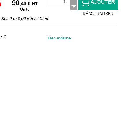
90
,46 €
HT
Unite
RÉACTUALISER
Soit
9 046,00 €
HT
/
Cent
cn 6
Lien externe