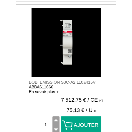
BOB. EMISSION S3C-A2 110à415V
ABBA611666
En savoir plus +
7 512,75
€ / CE
HT
75,13
€ / U
HT