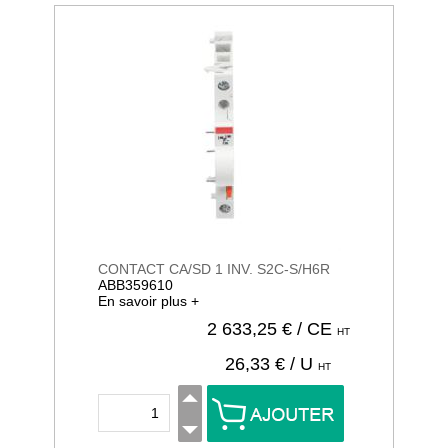
CONTACT CA/SD 1 INV. S2C-S/H6R
ABB359610
En savoir plus +
2 633,25
€ / CE
HT
26,33
€ / U
HT