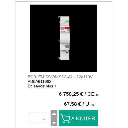
BOB. EMISSION S3C-A1 - 12à110V
ABBA611662
En savoir plus +
6 758,25
€ / CE
HT
67,58
€ / U
HT