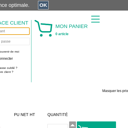
érience optimale.
OK
ACE CLIENT
MON PANIER
0 article
ouvenir de moi
onnecter
asse oublié ?
e client ?
Masquer les prix
PU NET HT
QUANTITÉ