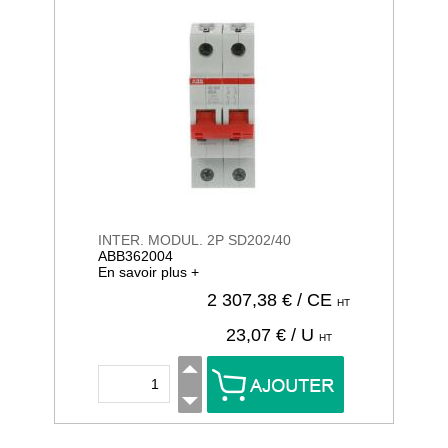
INTER. MODUL. 2P SD202/40
ABB362004
En savoir plus +
2 307,38
€ / CE
HT
23,07
€ / U
HT