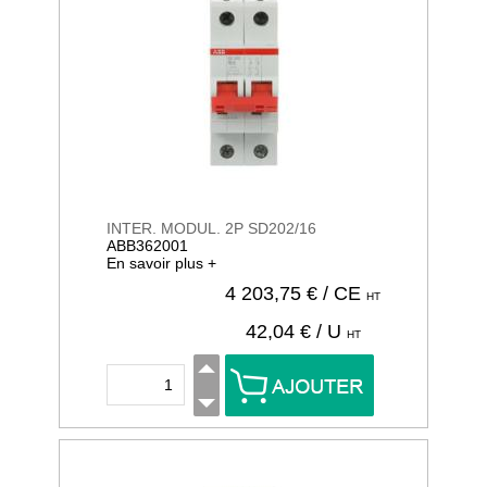
INTER. MODUL. 2P SD202/16
ABB362001
En savoir plus +
4 203,75
€ / CE
HT
42,04
€ / U
HT