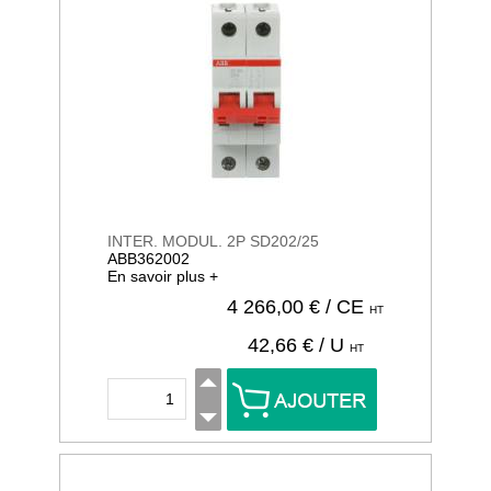
INTER. MODUL. 2P SD202/25
ABB362002
En savoir plus +
4 266,00
€ / CE
HT
42,66
€ / U
HT