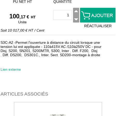
PU NET HT
QUANTITÉ
100
,17 €
HT
Unite
RÉACTUALISER
Soit
10 017,00 €
HT
/
Cent
S3C-A2 -Permet l'ouverture à distance du circuit lorsque une
tension lui est appliquée - 110à415V AC /110à250V DC - pour
Disj. S200, SN201, S200MTR, S300, Inter . Diff. F200, Disj
. Diff. DS200, DS301C., Inter. Sect. SD200-montage à droite
Lien externe
ARTICLES ASSOCIÉS