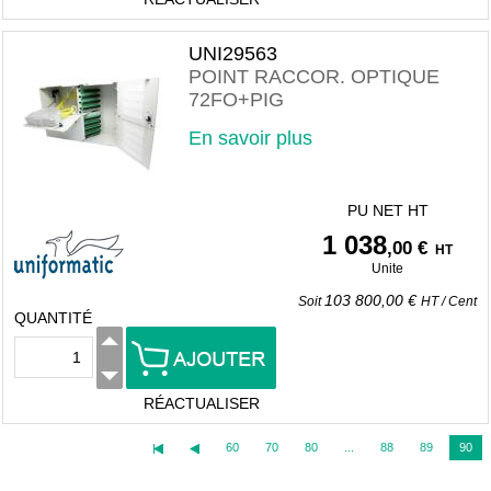
UNI29563
POINT RACCOR. OPTIQUE
72FO+PIG
En savoir plus
PU NET HT
1 038
,00 €
HT
Unite
103 800,00 €
Soit
HT
/
Cent
QUANTITÉ
RÉACTUALISER
60
70
80
...
88
89
90