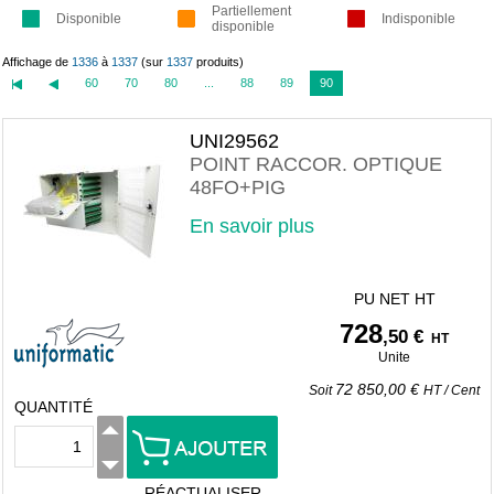
Partiellement
Disponible
Indisponible
disponible
Affichage de
1336
à
1337
(sur
1337
produits)
60
70
80
...
88
89
90
UNI29562
POINT RACCOR. OPTIQUE
48FO+PIG
En savoir plus
PU NET HT
728
,50 €
HT
Unite
72 850,00 €
Soit
HT
/
Cent
QUANTITÉ
RÉACTUALISER