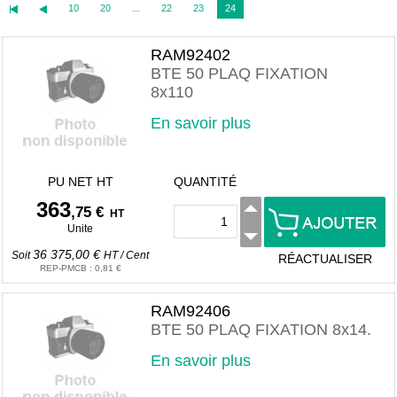
10
20
...
22
23
24
RAM92402
BTE 50 PLAQ FIXATION
8x110
En savoir plus
PU NET HT
QUANTITÉ
363
,75 €
HT
Unite
36 375,00 €
Soit
HT
/
Cent
RÉACTUALISER
REP-PMCB
:
0,81 €
RAM92406
BTE 50 PLAQ FIXATION 8x14.
En savoir plus