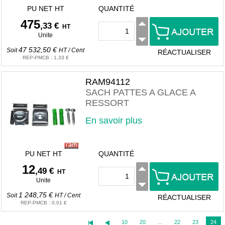
PU NET HT
QUANTITÉ
475
,33 €
HT
Unite
47 532,50 €
Soit
HT
/
Cent
RÉACTUALISER
REP-PMCB
:
1,33 €
RAM94112
SACH PATTES A GLACE A
RESSORT
En savoir plus
PU NET HT
QUANTITÉ
12
,49 €
HT
Unite
1 248,75 €
Soit
HT
/
Cent
RÉACTUALISER
REP-PMCB
:
0,01 €
10
20
...
22
23
24