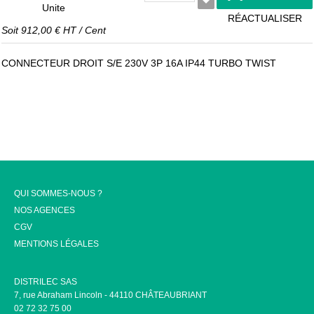
Unite
RÉACTUALISER
Soit
912,00 €
HT
/
Cent
CONNECTEUR DROIT S/E 230V 3P 16A IP44 TURBO TWIST
QUI SOMMES-NOUS ?
NOS AGENCES
CGV
MENTIONS LÉGALES
DISTRILEC SAS
7, rue Abraham Lincoln - 44110 CHÂTEAUBRIANT
02 72 32 75 00