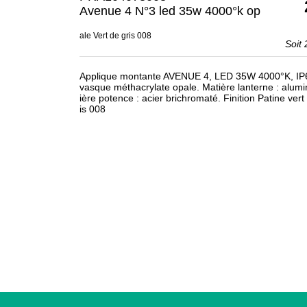
Avenue 4 N°3 led 35w 4000°k op
ale Vert de gris 008
Soit
Applique montante AVENUE 4, LED 35W 4000°K, IP6
vasque méthacrylate opale. Matière lanterne : alum
ière potence : acier brichromaté. Finition Patine vert
is 008