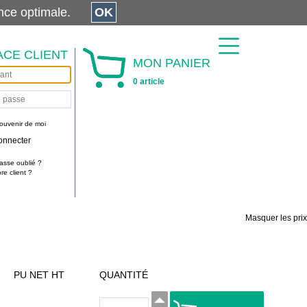
érience optimale.
OK
ACE CLIENT
MON PANIER
0 article
ouvenir de moi
onnecter
asse oublié ?
e client ?
Masquer les prix
PU NET HT
QUANTITÉ