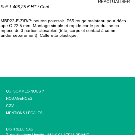
RÉACTUALISER
Soit
1 406,25 €
HT
/
Cent
MBP22-E-Z/R/P: bouton poussoir IP65 rouge maintenu pour déco
upe O 22,5 mm. Montage simple et rapide car le produit se co
mpose de 3 parties clipsables (tête, corps et contact à comm
ander séparément). Collerette plastique.
QUI SOMMES-NOUS ?
NOS AGENCES
CGV
MENTIONS LÉGALES
DISTRILEC SAS