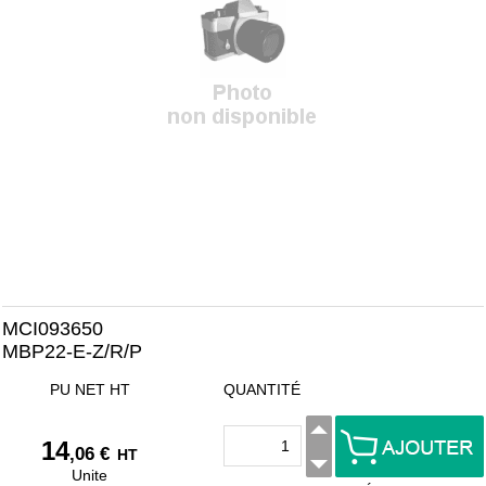
MCI093650
MBP22-E-Z/R/P
PU NET HT
QUANTITÉ
14
,06 €
HT
Unite