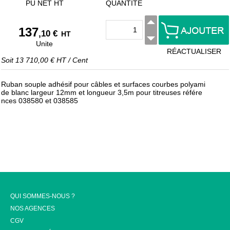
PU NET HT
QUANTITÉ
137
,10 €
HT
Unite
RÉACTUALISER
Soit
13 710,00 €
HT
/
Cent
Ruban souple adhésif pour câbles et surfaces courbes polyami
de blanc largeur 12mm et longueur 3,5m pour titreuses référe
nces 038580 et 038585
QUI SOMMES-NOUS ?
NOS AGENCES
CGV