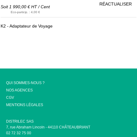
RÉACTUALISER
Soit
1 990,00 €
HT
/
Cent
Eco-particip.
:
4,00 €
K2 - Adaptateur de Voyage
QUI SOMMES-NOUS ?
NOS AGENCES
CGV
MENTIONS LÉGALES
DISTRILEC SAS
7, rue Abraham Lincoln - 44110 CHÂTEAUBRIANT
02 72 32 75 00