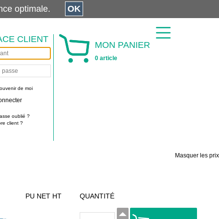
érience optimale.
OK
ACE CLIENT
MON PANIER
0 article
ouvenir de moi
onnecter
asse oublié ?
e client ?
Masquer les prix
PU NET HT
QUANTITÉ