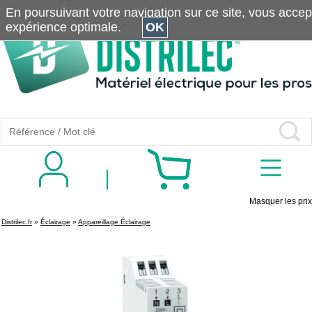
En poursuivant votre navigation sur ce site, vous accepte
expérience optimale.
OK
Masquer les prix
Distrilec.fr
»
Éclairage
»
Appareillage Éclairage