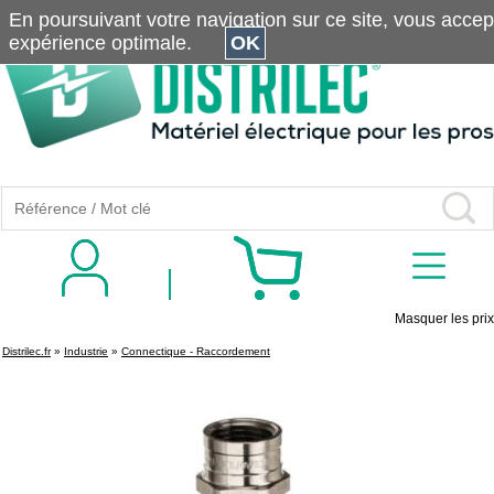
En poursuivant votre navigation sur ce site, vous accepte
expérience optimale.
OK
Masquer les prix
Distrilec.fr
»
Industrie
»
Connectique - Raccordement