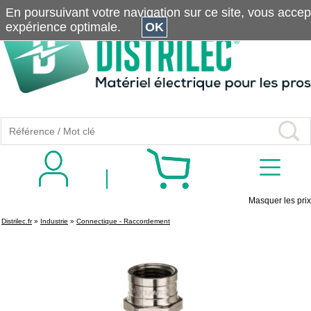
En poursuivant votre navigation sur ce site, vous accepte
expérience optimale.
OK
Masquer les prix
Distrilec.fr
»
Industrie
»
Connectique - Raccordement