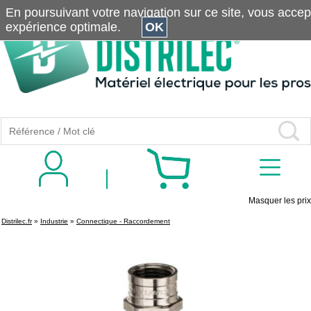
En poursuivant votre navigation sur ce site, vous accepte
expérience optimale.
OK
Masquer les prix
Distrilec.fr
»
Industrie
»
Connectique - Raccordement