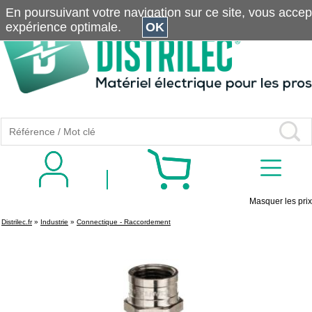
En poursuivant votre navigation sur ce site, vous accepte
expérience optimale.
OK
Masquer les prix
Distrilec.fr
»
Industrie
»
Connectique - Raccordement