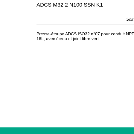
ADCS M32 2 N100 SSN K1
Soi
Presse-étoupe ADCS ISO32 n°07 pour conduit NPT 
16L, avec écrou et joint fibre vert