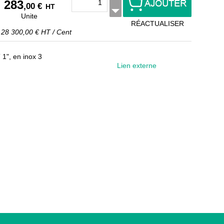
283
,00 €
HT
Unite
RÉACTUALISER
t
28 300,00 €
HT
/
Cent
1", en inox 3
Lien externe