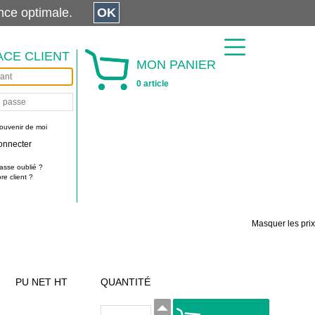
érience optimale.
OK
ACE CLIENT
MON PANIER
0 article
ouvenir de moi
onnecter
asse oublié ?
e client ?
Masquer les prix
PU NET HT
QUANTITÉ