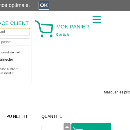
érience optimale.
OK
ACE CLIENT
MON PANIER
0 article
ouvenir de moi
onnecter
asse oublié ?
e client ?
Masquer les prix
PU NET HT
QUANTITÉ