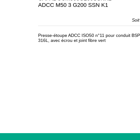
ADCC M50 3 G200 SSN K1
Soi
Presse-étoupe ADCC ISO50 n°11 pour conduit BSPP
316L, avec écrou et joint fibre vert