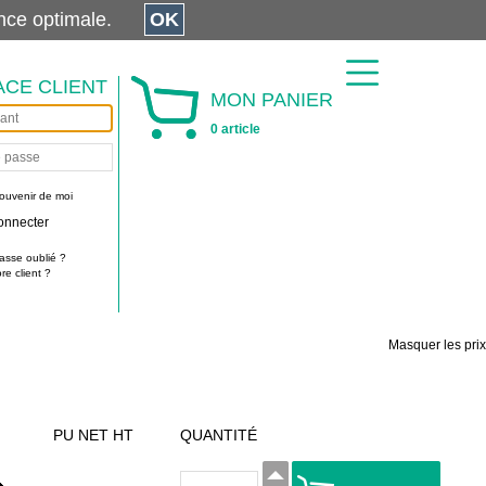
érience optimale.
OK
ACE CLIENT
MON PANIER
0 article
ouvenir de moi
onnecter
asse oublié ?
e client ?
Masquer les prix
PU NET HT
QUANTITÉ