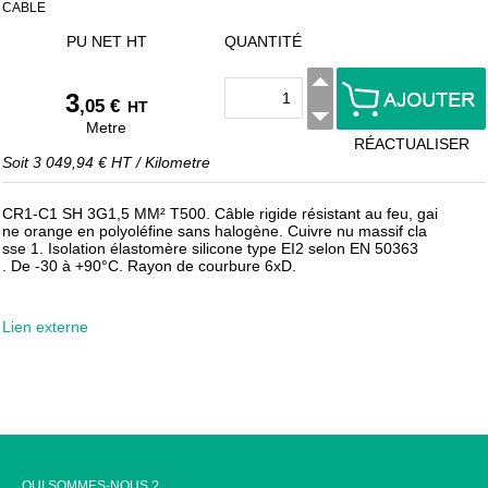
CABLE
PU NET HT
QUANTITÉ
3
,05 €
HT
Metre
RÉACTUALISER
Soit
3 049,94 €
HT
/
Kilometre
CR1-C1 SH 3G1,5 MM² T500. Câble rigide résistant au feu, gai
ne orange en polyoléfine sans halogène. Cuivre nu massif cla
sse 1. Isolation élastomère silicone type EI2 selon EN 50363
. De -30 à +90°C. Rayon de courbure 6xD.
Lien externe
QUI SOMMES-NOUS ?