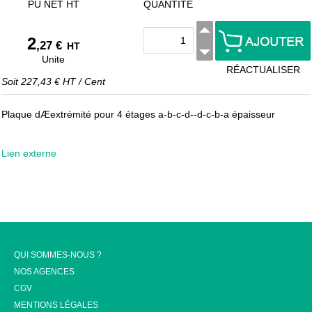
PU NET HT
QUANTITÉ
2
,27 €
HT
Unite
RÉACTUALISER
Soit
227,43 €
HT
/
Cent
Plaque dÆextrémité pour 4 étages a-b-c-d--d-c-b-a épaisseur
Lien externe
QUI SOMMES-NOUS ?
NOS AGENCES
CGV
MENTIONS LÉGALES