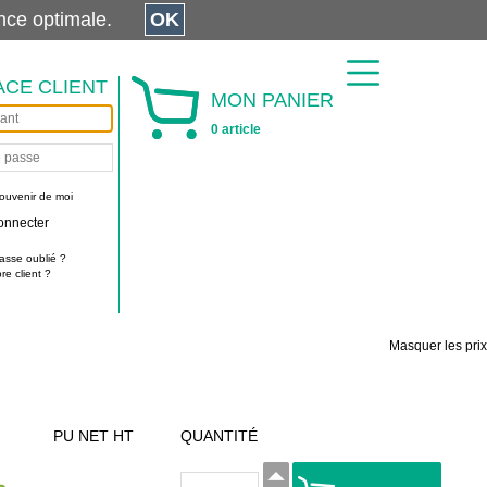
érience optimale.
OK
ACE CLIENT
MON PANIER
0 article
ouvenir de moi
onnecter
asse oublié ?
e client ?
Masquer les prix
PU NET HT
QUANTITÉ