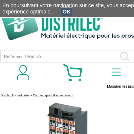
En poursuivant votre navigation sur ce site, vous accepte
expérience optimale.
OK
Masquer les prix
Distrilec.fr
»
Industrie
»
Connectique - Raccordement