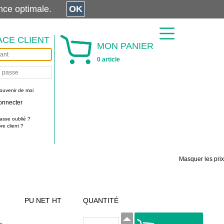
érience optimale.
OK
ACE CLIENT
MON PANIER
0 article
ouvenir de moi
onnecter
asse oublié ?
e client ?
Masquer les prix
PU NET HT
QUANTITÉ