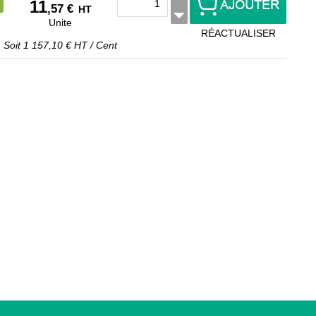
11
,57 €
HT
Unite
RÉACTUALISER
Soit
1 157,10 €
HT
/
Cent