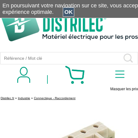
En poursuivant votre navigation sur ce site, vous accepte
expérience optimale.
OK
Masquer les prix
Distrilec.fr
»
Industrie
»
Connectique - Raccordement