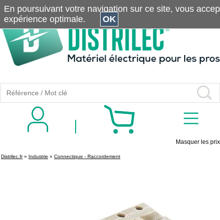
En poursuivant votre navigation sur ce site, vous accepte
expérience optimale.
OK
Masquer les prix
Distrilec.fr
»
Industrie
»
Connectique - Raccordement