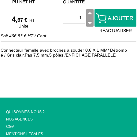
PU NET HT
QUANTITÉ
4
,67 €
HT
Unite
RÉACTUALISER
Soit
466,83 €
HT
/
Cent
Connecteur femelle avec broches à souder 0,6 X 1 MM/ Détromp
é / Gris clair,Pas 7,5 mm,5 pôles /ENFICHAGE PARALLELE
QUI SOMMES-NOUS ?
NOS AGENCES
CGV
MENTIONS LÉGALES