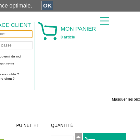
érience optimale.
OK
ACE CLIENT
MON PANIER
0 article
ouvenir de moi
onnecter
asse oublié ?
e client ?
Masquer les prix
PU NET HT
QUANTITÉ