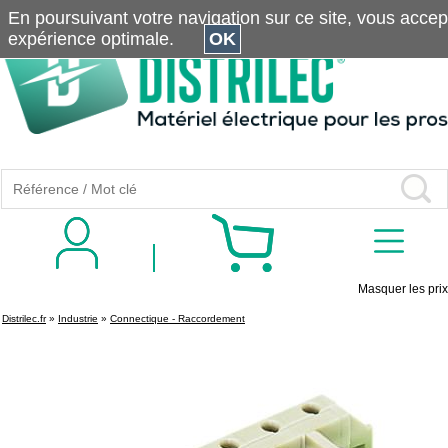
En poursuivant votre navigation sur ce site, vous accepte
expérience optimale.
OK
Masquer les prix
Distrilec.fr
»
Industrie
»
Connectique - Raccordement