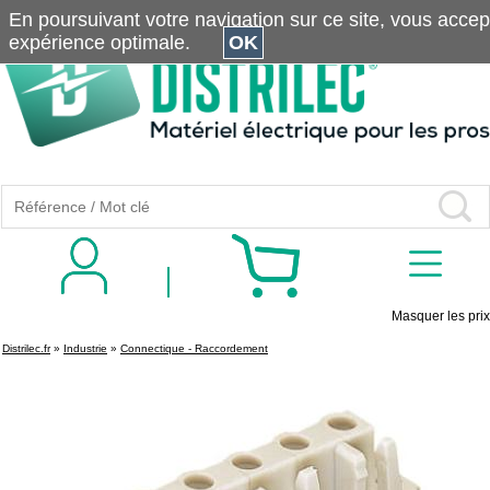
En poursuivant votre navigation sur ce site, vous accepte
expérience optimale.
OK
Masquer les prix
Distrilec.fr
»
Industrie
»
Connectique - Raccordement