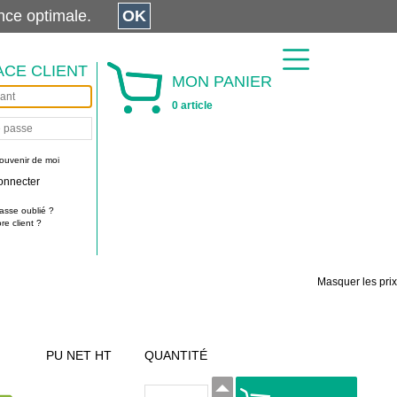
érience optimale.
OK
ACE CLIENT
MON PANIER
0 article
ouvenir de moi
onnecter
asse oublié ?
e client ?
Masquer les prix
PU NET HT
QUANTITÉ