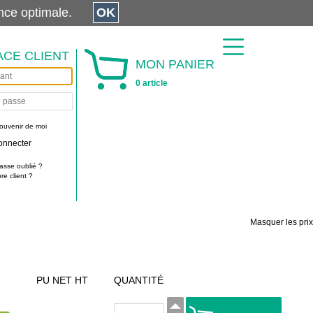
érience optimale.
OK
ACE CLIENT
MON PANIER
0 article
ouvenir de moi
onnecter
asse oublié ?
e client ?
Masquer les prix
PU NET HT
QUANTITÉ