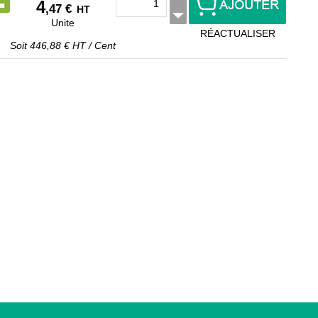
4
,47 €
HT
Unite
RÉACTUALISER
Soit
446,88 €
HT
/
Cent