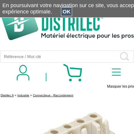
En poursuivant votre navigation sur ce site, vous accepte
expérience optimale.
OK
Masquer les prix
Distrilec.fr
»
Industrie
»
Connectique - Raccordement