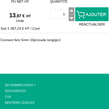
PU NET HT
QUANTITÉ
13
,87 €
HT
Unite
RÉACTUALISER
Soit
1 387,19 €
HT
/
Cent
Connect fem 5mm 10p/coude long/grcl
QUI SOMMES-NOUS ?
NOS AGENCES
CGV
MENTIONS LÉGALES