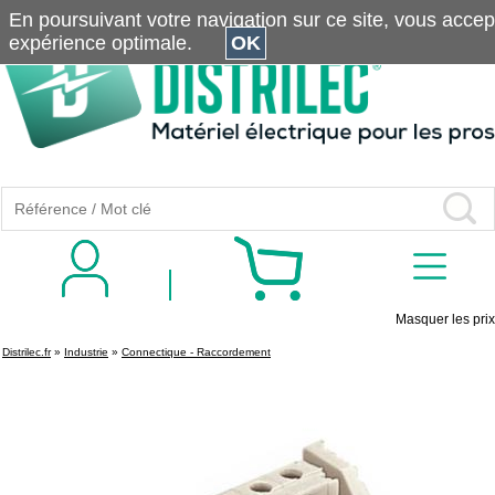
En poursuivant votre navigation sur ce site, vous accepte
expérience optimale.
OK
Masquer les prix
Distrilec.fr
»
Industrie
»
Connectique - Raccordement