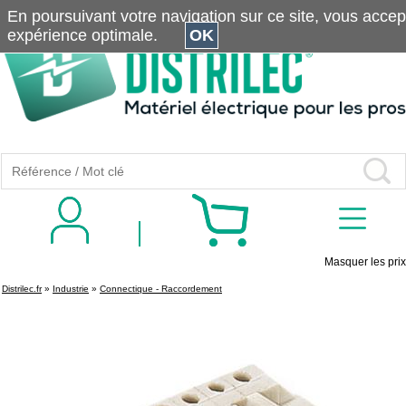
En poursuivant votre navigation sur ce site, vous accepte
expérience optimale.
OK
Masquer les prix
Distrilec.fr
»
Industrie
»
Connectique - Raccordement