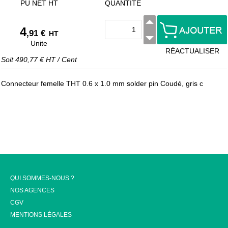
PU NET HT
QUANTITÉ
4
,91 €
HT
Unite
RÉACTUALISER
Soit
490,77 €
HT
/
Cent
Connecteur femelle THT 0.6 x 1.0 mm solder pin Coudé, gris c
QUI SOMMES-NOUS ?
NOS AGENCES
CGV
MENTIONS LÉGALES