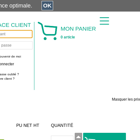
érience optimale.
OK
ACE CLIENT
MON PANIER
0 article
ouvenir de moi
onnecter
asse oublié ?
e client ?
Masquer les prix
PU NET HT
QUANTITÉ