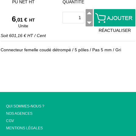
PU NET HT
QUANTITÉ
6
,01 €
HT
Unite
RÉACTUALISER
Soit
601,16 €
HT
/
Cent
Connecteur femelle coudé détrompé / 5 pôles / Pas 5 mm / Gri
QUI SOMMES-NOUS ?
NOS AGENCES
CGV
MENTIONS LÉGALES