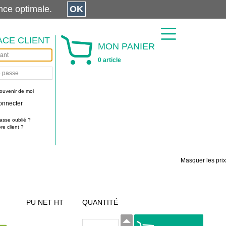
érience optimale.
OK
ACE CLIENT
MON PANIER
0 article
ouvenir de moi
onnecter
asse oublié ?
e client ?
Masquer les prix
PU NET HT
QUANTITÉ