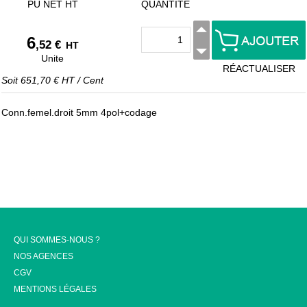
PU NET HT
QUANTITÉ
6
,52 €
HT
Unite
RÉACTUALISER
Soit
651,70 €
HT
/
Cent
Conn.femel.droit 5mm 4pol+codage
QUI SOMMES-NOUS ?
NOS AGENCES
CGV
MENTIONS LÉGALES