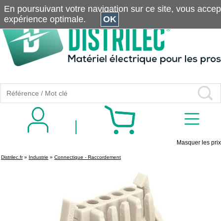
En poursuivant votre navigation sur ce site, vous accepte
expérience optimale.
OK
Masquer les prix
Distrilec.fr
»
Industrie
»
Connectique - Raccordement