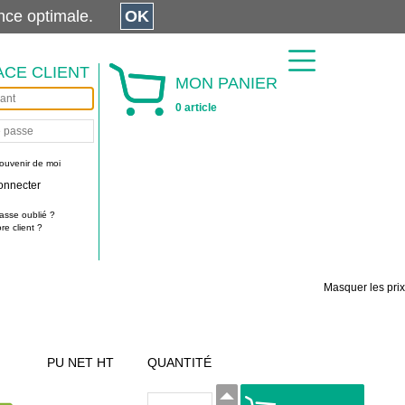
érience optimale.
OK
ACE CLIENT
MON PANIER
0 article
ouvenir de moi
onnecter
asse oublié ?
e client ?
Masquer les prix
PU NET HT
QUANTITÉ