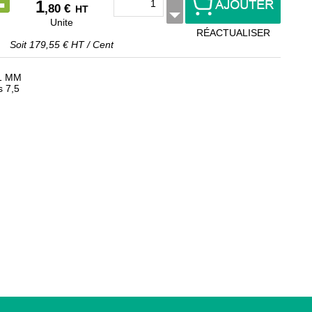
1
,80 €
HT
Unite
RÉACTUALISER
Soit
179,55 €
HT
/
Cent
 1 MM
s 7,5