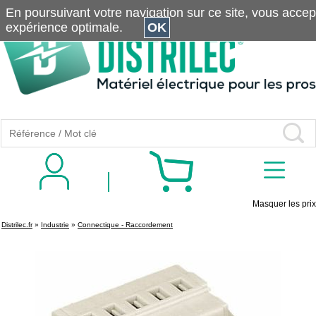
En poursuivant votre navigation sur ce site, vous accepte
expérience optimale.
OK
Masquer les prix
Distrilec.fr
»
Industrie
»
Connectique - Raccordement