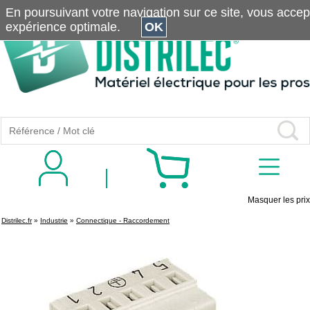
En poursuivant votre navigation sur ce site, vous accepte
expérience optimale.
OK
Masquer les prix
Distrilec.fr
»
Industrie
»
Connectique - Raccordement