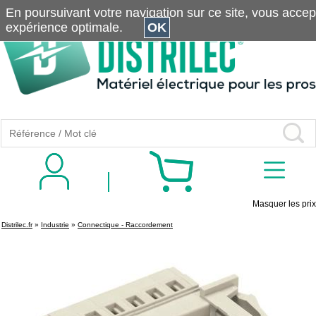
En poursuivant votre navigation sur ce site, vous accepte
expérience optimale.
OK
Masquer les prix
Distrilec.fr
»
Industrie
»
Connectique - Raccordement