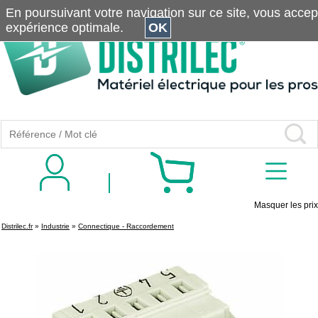
En poursuivant votre navigation sur ce site, vous accepte
expérience optimale.
OK
Masquer les prix
Distrilec.fr
»
Industrie
»
Connectique - Raccordement